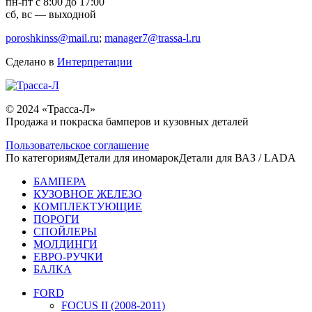
пн-пт с 8:00 до 17:00
сб, вс — выходной
poroshkinss@mail.ru
;
manager7@trassa-l.ru
Сделано в
Интерпретации
© 2024 «Трасса-Л»
Продажа и покраска бамперов и кузовных деталей
Пользовательское соглашение
По категориям
Детали для иномарок
Детали для ВАЗ / LADA
БАМПЕРА
КУЗОВНОЕ ЖЕЛЕЗО
КОМПЛЕКТУЮЩИЕ
ПОРОГИ
СПОЙЛЕРЫ
МОЛДИНГИ
ЕВРО-РУЧКИ
БАЛКА
FORD
FOCUS II (2008-2011)