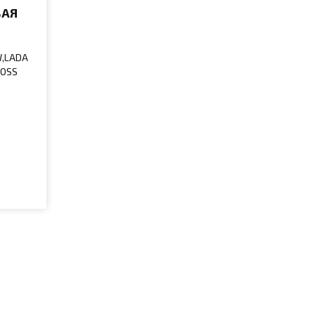
ВАЯ
W,LADA
ROSS