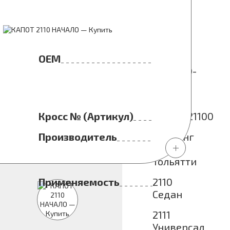
НАЧАЛО
OEM
21100-
8402010-
00
Начало
Кросс № (Артикул)
HODBN21100
Производитель
Холдинг
г.
Тольятти
Применяемость
2110
Седан
2111
Универсал